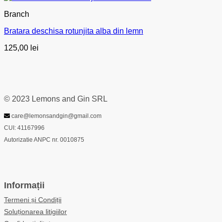
Branch
Bratara deschisa rotunjita alba din lemn
125,00
lei
© 2023 Lemons and Gin SRL
care@lemonsandgin@gmail.com
CUI: 41167996
Autorizatie ANPC nr. 0010875
Informații
Termeni și Condiții
Soluționarea litigiilor