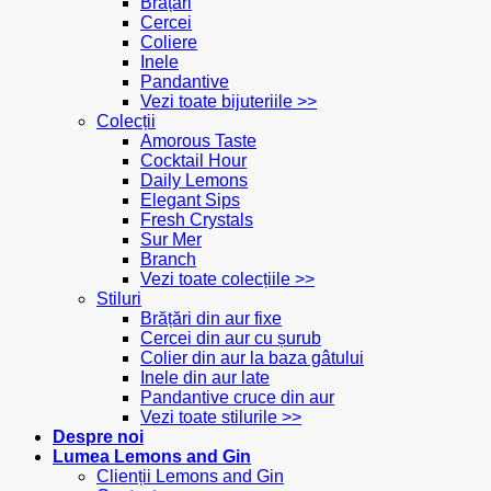
Brățări
Cercei
Coliere
Inele
Pandantive
Vezi toate bijuteriile >>
Colecții
Amorous Taste
Cocktail Hour
Daily Lemons
Elegant Sips
Fresh Crystals
Sur Mer
Branch
Vezi toate colecțiile >>
Stiluri
Brățări din aur fixe
Cercei din aur cu șurub
Colier din aur la baza gâtului
Inele din aur late
Pandantive cruce din aur
Vezi toate stilurile >>
Despre noi
Lumea Lemons and Gin
Clienții Lemons and Gin