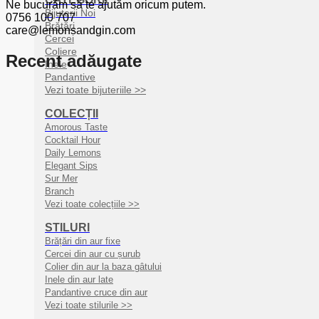
Ne bucurăm să te ajutăm oricum putem.
Bijuterii Noi
0756 100 707
Brățări
care@lemonsandgin.com
Cercei
Coliere
Recent adăugate
Inele
Pandantive
Vezi toate bijuteriile >>
COLECȚII
Amorous Taste
Cocktail Hour
Daily Lemons
Elegant Sips
Sur Mer
Branch
Vezi toate colecțiile >>
STILURI
Brățări din aur fixe
Cercei din aur cu șurub
Colier din aur la baza gâtului
Inele din aur late
Pandantive cruce din aur
Vezi toate stilurile >>