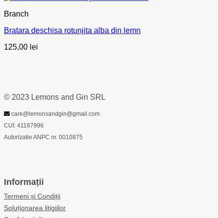
Branch
Bratara deschisa rotunjita alba din lemn
125,00
lei
© 2023 Lemons and Gin SRL
care@lemonsandgin@gmail.com
CUI: 41167996
Autorizatie ANPC nr. 0010875
Informații
Termeni și Condiții
Soluționarea litigiilor