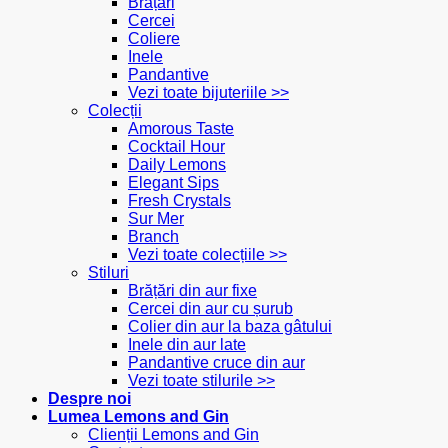
Brățări
Cercei
Coliere
Inele
Pandantive
Vezi toate bijuteriile >>
Colecții
Amorous Taste
Cocktail Hour
Daily Lemons
Elegant Sips
Fresh Crystals
Sur Mer
Branch
Vezi toate colecțiile >>
Stiluri
Brățări din aur fixe
Cercei din aur cu șurub
Colier din aur la baza gâtului
Inele din aur late
Pandantive cruce din aur
Vezi toate stilurile >>
Despre noi
Lumea Lemons and Gin
Clienții Lemons and Gin