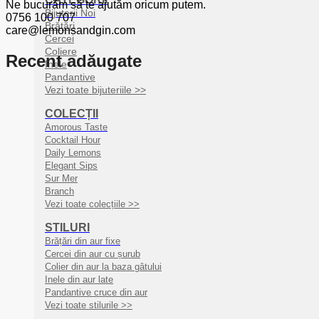
Ne bucurăm să te ajutăm oricum putem.
Bijuterii Noi
0756 100 707
Brățări
care@lemonsandgin.com
Cercei
Coliere
Recent adăugate
Inele
Pandantive
Vezi toate bijuteriile >>
COLECȚII
Amorous Taste
Cocktail Hour
Daily Lemons
Elegant Sips
Sur Mer
Branch
Vezi toate colecțiile >>
STILURI
Brățări din aur fixe
Cercei din aur cu șurub
Colier din aur la baza gâtului
Inele din aur late
Pandantive cruce din aur
Vezi toate stilurile >>