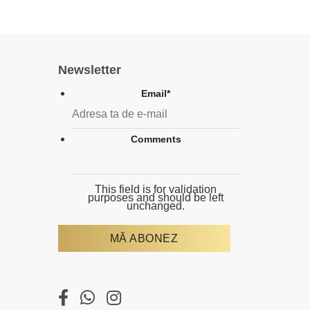
Newsletter
Email
*
Comments
This field is for validation
purposes and should be left
unchanged.