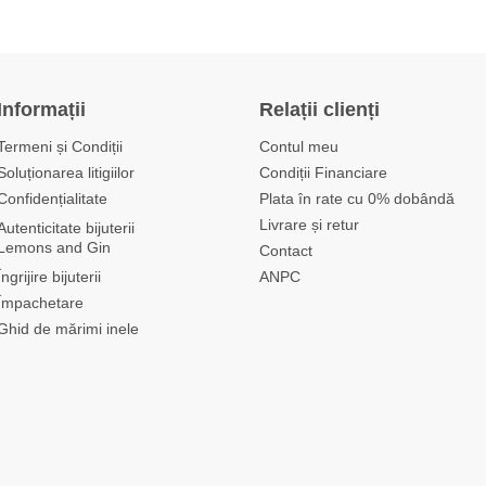
Informații
Relații clienți
Termeni și Condiții
Contul meu
Soluționarea litigiilor
Condiții Financiare
Confidențialitate
Plata în rate cu 0% dobândă
Livrare și retur
Autenticitate bijuterii
Lemons and Gin
Contact
Îngrijire bijuterii
ANPC
Împachetare
Ghid de mărimi inele