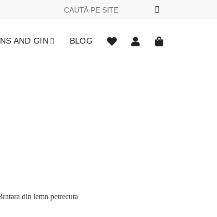
Caută
după:
NS AND GIN
BLOG