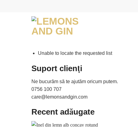
Skip
to
content
Unable to locate the requested list
Suport clienți
Ne bucurăm să te ajutăm oricum putem.
0756 100 707
care@lemonsandgin.com
Recent adăugate