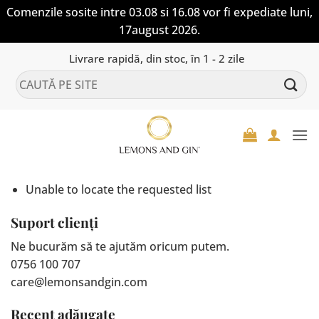
Comenzile sosite intre 03.08 si 16.08 vor fi expediate luni,
17august 2026.
Skip
Livrare rapidă, din stoc, în 1 - 2 zile
to
Caută
content
după:
Unable to locate the requested list
Suport clienți
Ne bucurăm să te ajutăm oricum putem.
0756 100 707
care@lemonsandgin.com
Recent adăugate