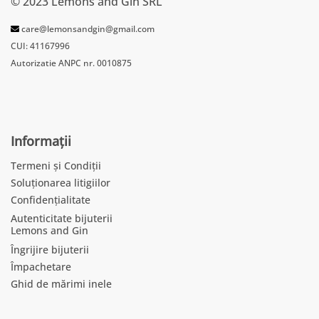
© 2023 Lemons and Gin SRL
care@lemonsandgin@gmail.com
CUI: 41167996
Autorizatie ANPC nr. 0010875
Informații
Termeni și Condiții
Soluționarea litigiilor
Confidențialitate
Autenticitate bijuterii
Lemons and Gin
Îngrijire bijuterii
Împachetare
Ghid de mărimi inele