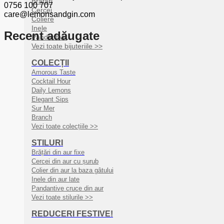
Brățări
0756 100 707
Cercei
care@lemonsandgin.com
Coliere
Inele
Recent adăugate
Pandantive
Vezi toate bijuteriile >>
COLECȚII
Amorous Taste
Cocktail Hour
Daily Lemons
Elegant Sips
Sur Mer
Branch
Vezi toate colecțiile >>
STILURI
Brățări din aur fixe
Cercei din aur cu șurub
Colier din aur la baza gâtului
Inele din aur late
Pandantive cruce din aur
Vezi toate stilurile >>
REDUCERI FESTIVE!