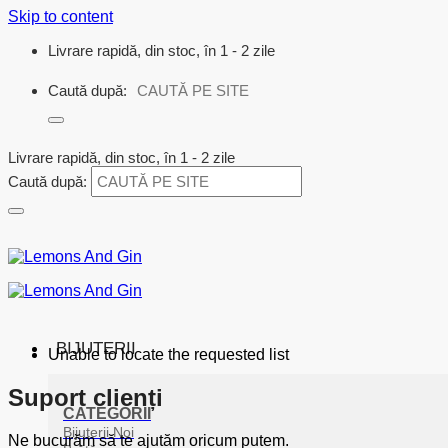
Skip to content
Livrare rapidă, din stoc, în 1 - 2 zile
Caută după:
Livrare rapidă, din stoc, în 1 - 2 zile
Caută după:
BIJUTERII
Unable to locate the requested list
Suport clienți
CATEGORII
Bijuterii Noi
Ne bucurăm să te ajutăm oricum putem.