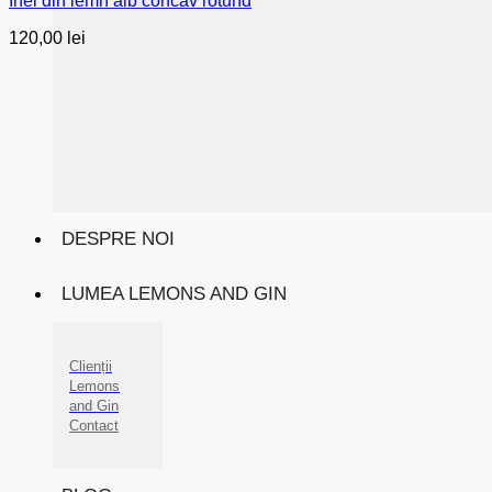
Inel din lemn alb concav rotund
120,00
lei
DESPRE NOI
LUMEA LEMONS AND GIN
Clienții
Lemons
and Gin
Contact