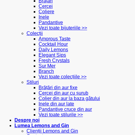
Brățări
Cercei
Coliere
Inele
Pandantive
Vezi toate bijuteriile >>
Colecții
Amorous Taste
Cocktail Hour
Daily Lemons
Elegant Sips
Fresh Crystals
Sur Mer
Branch
Vezi toate colecțiile >>
Stiluri
Brățări din aur fixe
Cercei din aur cu șurub
Colier din aur la baza gâtului
Inele din aur late
Pandantive cruce din aur
Vezi toate stilurile >>
Despre noi
Lumea Lemons and Gin
Clienții Lemons and Gin