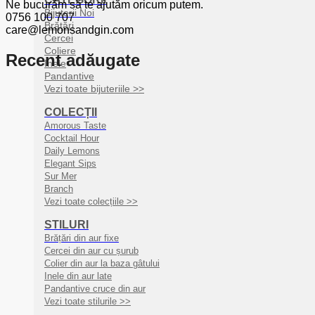
Ne bucurăm să te ajutăm oricum putem.
Bijuterii Noi
0756 100 707
Brățări
care@lemonsandgin.com
Cercei
Coliere
Recent adăugate
Inele
Pandantive
Vezi toate bijuteriile >>
COLECȚII
Amorous Taste
Cocktail Hour
Daily Lemons
Elegant Sips
Sur Mer
Branch
Vezi toate colecțiile >>
STILURI
Brățări din aur fixe
Cercei din aur cu șurub
Colier din aur la baza gâtului
Inele din aur late
Pandantive cruce din aur
Vezi toate stilurile >>