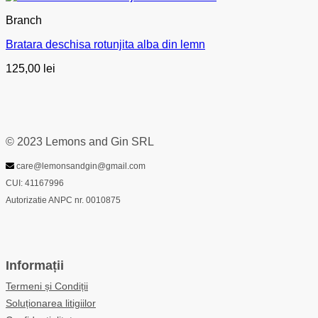
Branch
Bratara deschisa rotunjita alba din lemn
125,00
lei
© 2023 Lemons and Gin SRL
care@lemonsandgin@gmail.com
CUI: 41167996
Autorizatie ANPC nr. 0010875
Informații
Termeni și Condiții
Soluționarea litigiilor