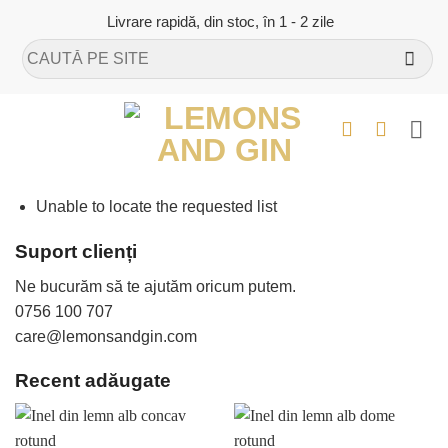
Skip
Livrare rapidă, din stoc, în 1 - 2 zile
to
Caută
content
după:
Unable to locate the requested list
Suport clienți
Ne bucurăm să te ajutăm oricum putem.
0756 100 707
care@lemonsandgin.com
Recent adăugate