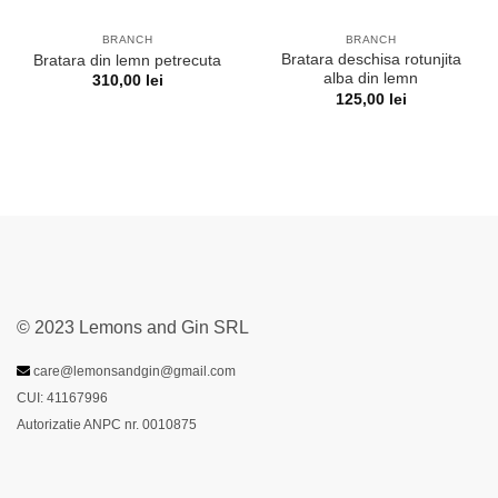
BRANCH
BRANCH
Bratara deschisa rotunjita
Bratara din lemn petrecuta
alba din lemn
310,00
lei
125,00
lei
© 2023 Lemons and Gin SRL
care@lemonsandgin@gmail.com
CUI: 41167996
Autorizatie ANPC nr. 0010875