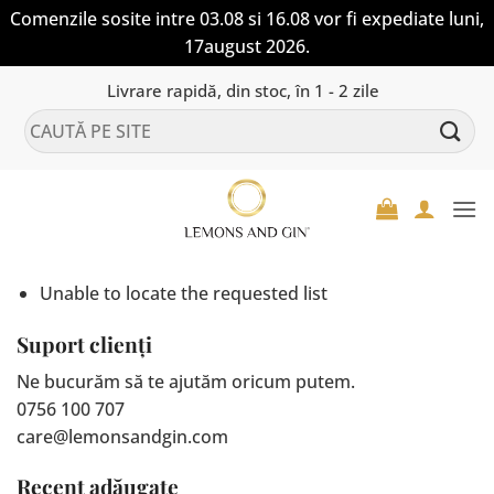
Comenzile sosite intre 03.08 si 16.08 vor fi expediate luni,
17august 2026.
Skip
Livrare rapidă, din stoc, în 1 - 2 zile
to
Caută
content
după:
Unable to locate the requested list
Suport clienți
Ne bucurăm să te ajutăm oricum putem.
0756 100 707
care@lemonsandgin.com
Recent adăugate