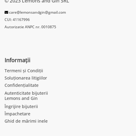
© 2023 Lemons and Gin SRL
care@lemonsandgin@gmail.com
CUI: 41167996
Autorizatie ANPC nr. 0010875
Informații
Termeni și Condiții
Soluționarea litigiilor
Confidențialitate
Autenticitate bijuterii
Lemons and Gin
Îngrijire bijuterii
Împachetare
Ghid de mărimi inele