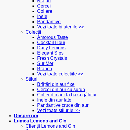
Brățări
Cercei
Coliere
Inele
Pandantive
Vezi toate bijuteriile >>
Colecții
Amorous Taste
Cocktail Hour
Daily Lemons
Elegant Sips
Fresh Crystals
Sur Mer
Branch
Vezi toate colecțiile >>
Stiluri
Brățări din aur fixe
Cercei din aur cu șurub
Colier din aur la baza gâtului
Inele din aur late
Pandantive cruce din aur
Vezi toate stilurile >>
Despre noi
Lumea Lemons and Gin
Clienții Lemons and Gin