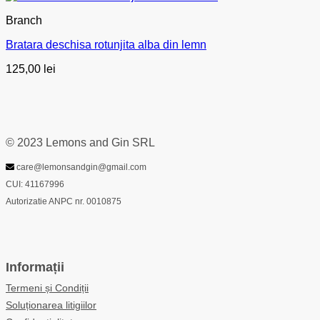
Branch
Bratara deschisa rotunjita alba din lemn
125,00
lei
© 2023 Lemons and Gin SRL
care@lemonsandgin@gmail.com
CUI: 41167996
Autorizatie ANPC nr. 0010875
Informații
Termeni și Condiții
Soluționarea litigiilor