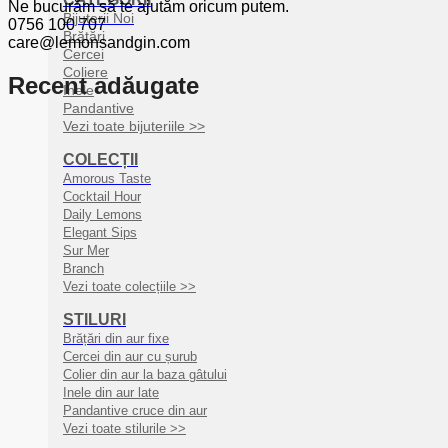
Ne bucurăm să te ajutăm oricum putem.
Bijuterii Noi
0756 100 707
Brățări
care@lemonsandgin.com
Cercei
Coliere
Recent adăugate
Inele
Pandantive
Vezi toate bijuteriile >>
COLECȚII
Amorous Taste
Cocktail Hour
Daily Lemons
Elegant Sips
Sur Mer
Branch
Vezi toate colecțiile >>
STILURI
Brățări din aur fixe
Cercei din aur cu șurub
Colier din aur la baza gâtului
Inele din aur late
Pandantive cruce din aur
Vezi toate stilurile >>