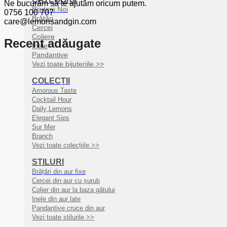
Ne bucurăm să te ajutăm oricum putem.
Bijuterii Noi
0756 100 707
Brățări
care@lemonsandgin.com
Cercei
Coliere
Recent adăugate
Inele
Pandantive
Vezi toate bijuteriile >>
COLECȚII
Amorous Taste
Cocktail Hour
Daily Lemons
Elegant Sips
Sur Mer
Branch
Vezi toate colecțiile >>
STILURI
Brățări din aur fixe
Cercei din aur cu șurub
Colier din aur la baza gâtului
Inele din aur late
Pandantive cruce din aur
Vezi toate stilurile >>