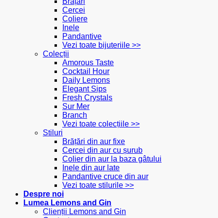
Brățări
Cercei
Coliere
Inele
Pandantive
Vezi toate bijuteriile >>
Colecții
Amorous Taste
Cocktail Hour
Daily Lemons
Elegant Sips
Fresh Crystals
Sur Mer
Branch
Vezi toate colecțiile >>
Stiluri
Brățări din aur fixe
Cercei din aur cu șurub
Colier din aur la baza gâtului
Inele din aur late
Pandantive cruce din aur
Vezi toate stilurile >>
Despre noi
Lumea Lemons and Gin
Clienții Lemons and Gin