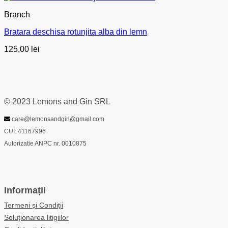
Branch
Bratara deschisa rotunjita alba din lemn
125,00
lei
© 2023 Lemons and Gin SRL
care@lemonsandgin@gmail.com
CUI: 41167996
Autorizatie ANPC nr. 0010875
Informații
Termeni și Condiții
Soluționarea litigiilor