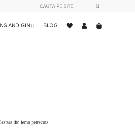
Caută
după:
NS AND GIN
BLOG