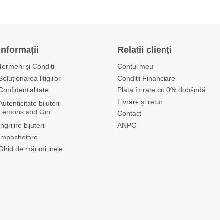
Informații
Relații clienți
Termeni și Condiții
Contul meu
Soluționarea litigiilor
Condiții Financiare
Confidențialitate
Plata în rate cu 0% dobândă
Livrare și retur
Autenticitate bijuterii
Lemons and Gin
Contact
Îngrijire bijuterii
ANPC
Împachetare
Ghid de mărimi inele