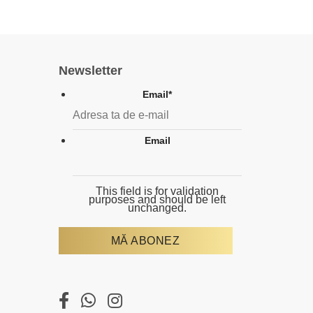
Newsletter
Email
*
Email
This field is for validation
purposes and should be left
unchanged.