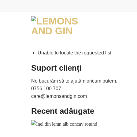
Skip
to
content
Unable to locate the requested list
Suport clienți
Ne bucurăm să te ajutăm oricum putem.
0756 100 707
care@lemonsandgin.com
Recent adăugate