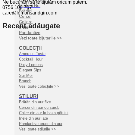
Ne bucurăm să te ajutăm oricum putem.
Bijuterii Noi
0756 100 707
Brățări
care@lemonsandgin.com
Cercei
Coliere
Recent adăugate
Inele
Pandantive
Vezi toate bijuteriile >>
COLECȚII
Amorous Taste
Cocktail Hour
Daily Lemons
Elegant Sips
Sur Mer
Branch
Vezi toate colecțiile >>
STILURI
Brățări din aur fixe
Cercei din aur cu șurub
Colier din aur la baza gâtului
Inele din aur late
Pandantive cruce din aur
Vezi toate stilurile >>