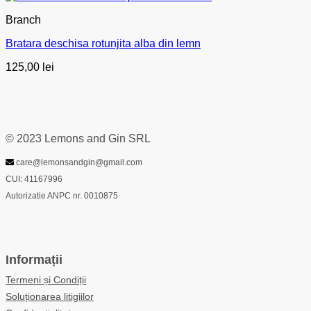
Branch
Bratara deschisa rotunjita alba din lemn
125,00
lei
© 2023 Lemons and Gin SRL
care@lemonsandgin@gmail.com
CUI: 41167996
Autorizatie ANPC nr. 0010875
Informații
Termeni și Condiții
Soluționarea litigiilor