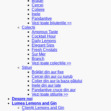
Brățări
Cercei
Coliere
Inele
Pandantive
Vezi toate bijuteriile >>
Colecții
Amorous Taste
Cocktail Hour
Daily Lemons
Elegant Sips
Fresh Crystals
Sur Mer
Branch
Vezi toate colecțiile >>
Stiluri
Brățări din aur fixe
Cercei din aur cu șurub
Colier din aur la baza gâtului
Inele din aur late
Pandantive cruce din aur
Vezi toate stilurile >>
Despre noi
Lumea Lemons and Gin
Clienții Lemons and Gin