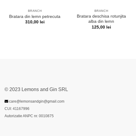
BRANCH
BRANCH
Bratara deschisa rotunjita
Bratara din lemn petrecuta
alba din lemn
310,00
lei
125,00
lei
© 2023 Lemons and Gin SRL
care@lemonsandgin@gmail.com
CUI: 41167996
Autorizatie ANPC nr. 0010875