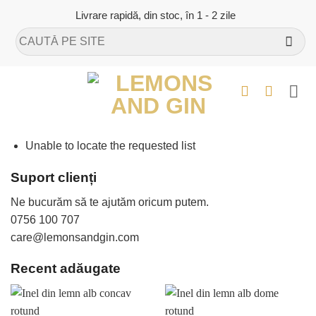
Skip
Livrare rapidă, din stoc, în 1 - 2 zile
to
Caută
content
după:
Unable to locate the requested list
Suport clienți
Ne bucurăm să te ajutăm oricum putem.
0756 100 707
care@lemonsandgin.com
Recent adăugate