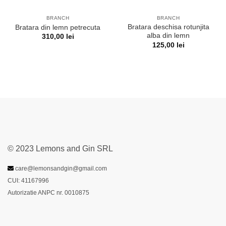
BRANCH
BRANCH
Bratara deschisa rotunjita
Bratara din lemn petrecuta
alba din lemn
310,00
lei
125,00
lei
© 2023 Lemons and Gin SRL
care@lemonsandgin@gmail.com
CUI: 41167996
Autorizatie ANPC nr. 0010875