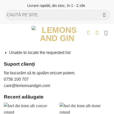
Skip
Livrare rapidă, din stoc, în 1 - 2 zile
to
Caută
content
după:
Unable to locate the requested list
Suport clienți
Ne bucurăm să te ajutăm oricum putem.
0756 100 707
care@lemonsandgin.com
Recent adăugate