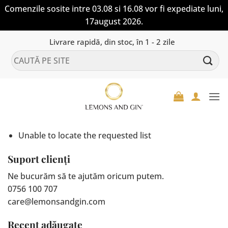
Comenzile sosite intre 03.08 si 16.08 vor fi expediate luni,
17august 2026.
Skip
Livrare rapidă, din stoc, în 1 - 2 zile
to
Caută
content
după:
Unable to locate the requested list
Suport clienți
Ne bucurăm să te ajutăm oricum putem.
0756 100 707
care@lemonsandgin.com
Recent adăugate