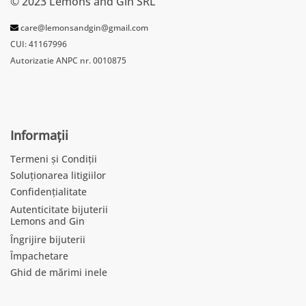
© 2023 Lemons and Gin SRL
care@lemonsandgin@gmail.com
CUI: 41167996
Autorizatie ANPC nr. 0010875
Informații
Termeni și Condiții
Soluționarea litigiilor
Confidențialitate
Autenticitate bijuterii
Lemons and Gin
Îngrijire bijuterii
Împachetare
Ghid de mărimi inele