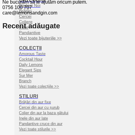
Ne bucurăm să te ajutăm oricum putem.
Bijuterii Noi
0756 100 707
Brățări
care@lemonsandgin.com
Cercei
Coliere
Recent adăugate
Inele
Pandantive
Vezi toate bijuteriile >>
COLECȚII
Amorous Taste
Cocktail Hour
Daily Lemons
Elegant Sips
Sur Mer
Branch
Vezi toate colecțiile >>
STILURI
Brățări din aur fixe
Cercei din aur cu șurub
Colier din aur la baza gâtului
Inele din aur late
Pandantive cruce din aur
Vezi toate stilurile >>