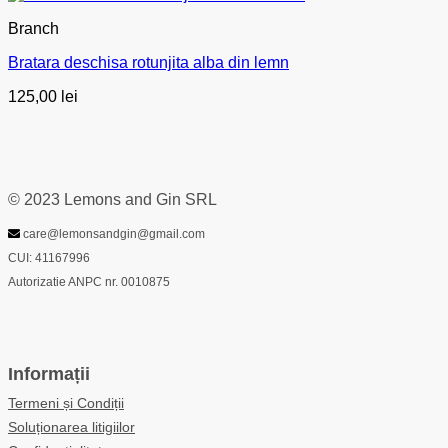
Branch
Bratara deschisa rotunjita alba din lemn
125,00
lei
© 2023 Lemons and Gin SRL
care@lemonsandgin@gmail.com
CUI: 41167996
Autorizatie ANPC nr. 0010875
Informații
Termeni și Condiții
Soluționarea litigiilor