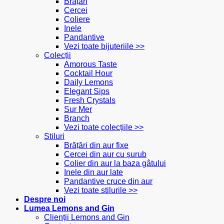
Brățări
Cercei
Coliere
Inele
Pandantive
Vezi toate bijuteriile >>
Colecții
Amorous Taste
Cocktail Hour
Daily Lemons
Elegant Sips
Fresh Crystals
Sur Mer
Branch
Vezi toate colecțiile >>
Stiluri
Brățări din aur fixe
Cercei din aur cu șurub
Colier din aur la baza gâtului
Inele din aur late
Pandantive cruce din aur
Vezi toate stilurile >>
Despre noi
Lumea Lemons and Gin
Clienții Lemons and Gin