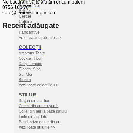
Ne bucurăm să te ajutăm oricum putem.
Bijuterii Noi
0756 100 707
Brățări
care@lemonsandgin.com
Cercei
Coliere
Recent adăugate
Inele
Pandantive
Vezi toate bijuteriile >>
COLECȚII
Amorous Taste
Cocktail Hour
Daily Lemons
Elegant Sips
Sur Mer
Branch
Vezi toate colecțiile >>
STILURI
Brățări din aur fixe
Cercei din aur cu șurub
Colier din aur la baza gâtului
Inele din aur late
Pandantive cruce din aur
Vezi toate stilurile >>