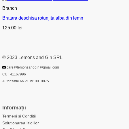
Branch
Bratara deschisa rotunjita alba din lemn
125,00
lei
© 2023 Lemons and Gin SRL
care@lemonsandgin@gmail.com
CUI: 41167996
Autorizatie ANPC nr. 0010875
Informații
Termeni și Condiții
Soluționarea litigiilor