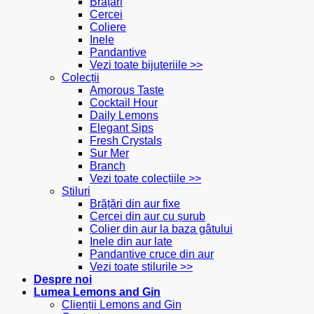
Brățări
Cercei
Coliere
Inele
Pandantive
Vezi toate bijuteriile >>
Colecții
Amorous Taste
Cocktail Hour
Daily Lemons
Elegant Sips
Fresh Crystals
Sur Mer
Branch
Vezi toate colecțiile >>
Stiluri
Brățări din aur fixe
Cercei din aur cu șurub
Colier din aur la baza gâtului
Inele din aur late
Pandantive cruce din aur
Vezi toate stilurile >>
Despre noi
Lumea Lemons and Gin
Clienții Lemons and Gin