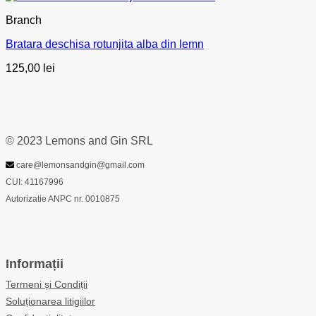
Branch
Bratara deschisa rotunjita alba din lemn
125,00
lei
© 2023 Lemons and Gin SRL
care@lemonsandgin@gmail.com
CUI: 41167996
Autorizatie ANPC nr. 0010875
Informații
Termeni și Condiții
Soluționarea litigiilor