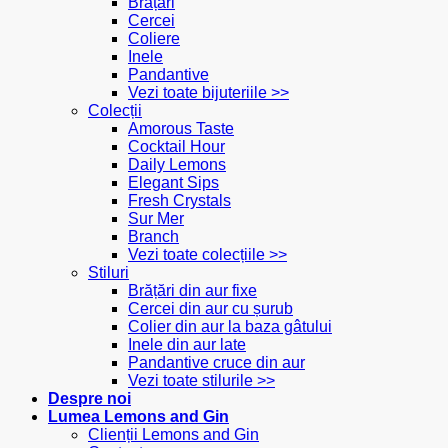
Brățări
Cercei
Coliere
Inele
Pandantive
Vezi toate bijuteriile >>
Colecții
Amorous Taste
Cocktail Hour
Daily Lemons
Elegant Sips
Fresh Crystals
Sur Mer
Branch
Vezi toate colecțiile >>
Stiluri
Brățări din aur fixe
Cercei din aur cu șurub
Colier din aur la baza gâtului
Inele din aur late
Pandantive cruce din aur
Vezi toate stilurile >>
Despre noi
Lumea Lemons and Gin
Clienții Lemons and Gin