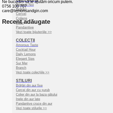
Ne bucurăm să te ajutăm oricum putem.
Bijuterii Noi
0756 100 707
Brățări
care@lemonsandgin.com
Cercei
Coliere
Recent adăugate
Inele
Pandantive
Vezi toate bijuteriile >>
COLECȚII
Amorous Taste
Cocktail Hour
Daily Lemons
Elegant Sips
Sur Mer
Branch
Vezi toate colecțiile >>
STILURI
Brățări din aur fixe
Cercei din aur cu șurub
Colier din aur la baza gâtului
Inele din aur late
Pandantive cruce din aur
Vezi toate stilurile >>