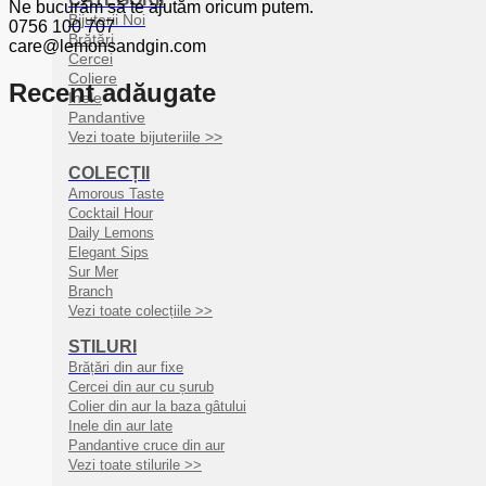
Ne bucurăm să te ajutăm oricum putem.
Bijuterii Noi
0756 100 707
Brățări
care@lemonsandgin.com
Cercei
Coliere
Recent adăugate
Inele
Pandantive
Vezi toate bijuteriile >>
COLECȚII
Amorous Taste
Cocktail Hour
Daily Lemons
Elegant Sips
Sur Mer
Branch
Vezi toate colecțiile >>
STILURI
Brățări din aur fixe
Cercei din aur cu șurub
Colier din aur la baza gâtului
Inele din aur late
Pandantive cruce din aur
Vezi toate stilurile >>