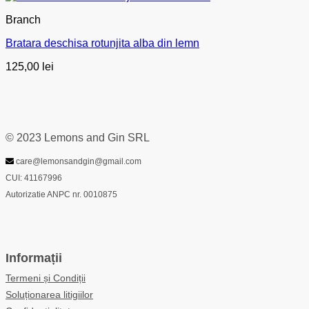
Branch
Bratara deschisa rotunjita alba din lemn
125,00
lei
© 2023 Lemons and Gin SRL
care@lemonsandgin@gmail.com
CUI: 41167996
Autorizatie ANPC nr. 0010875
Informații
Termeni și Condiții
Soluționarea litigiilor