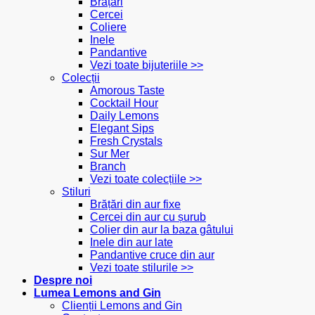
Brățări
Cercei
Coliere
Inele
Pandantive
Vezi toate bijuteriile >>
Colecții
Amorous Taste
Cocktail Hour
Daily Lemons
Elegant Sips
Fresh Crystals
Sur Mer
Branch
Vezi toate colecțiile >>
Stiluri
Brățări din aur fixe
Cercei din aur cu șurub
Colier din aur la baza gâtului
Inele din aur late
Pandantive cruce din aur
Vezi toate stilurile >>
Despre noi
Lumea Lemons and Gin
Clienții Lemons and Gin