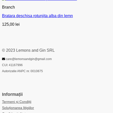
Branch
Bratara deschisa rotunjita alba din lemn
125,00
lei
© 2023 Lemons and Gin SRL
care@lemonsandgin@gmail.com
CUI: 41167996
Autorizatie ANPC nr. 0010875
Informații
Termeni și Condiții
Soluționarea litigiilor