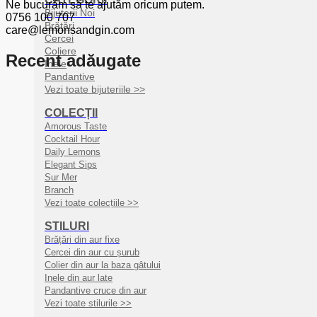
Ne bucurăm să te ajutăm oricum putem.
Bijuterii Noi
0756 100 707
Brățări
care@lemonsandgin.com
Cercei
Coliere
Recent adăugate
Inele
Pandantive
Vezi toate bijuteriile >>
COLECȚII
Amorous Taste
Cocktail Hour
Daily Lemons
Elegant Sips
Sur Mer
Branch
Vezi toate colecțiile >>
STILURI
Brățări din aur fixe
Cercei din aur cu șurub
Colier din aur la baza gâtului
Inele din aur late
Pandantive cruce din aur
Vezi toate stilurile >>