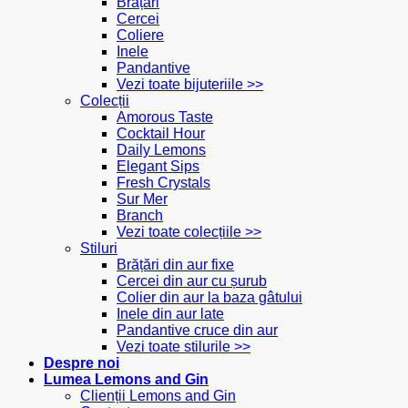
Brățări
Cercei
Coliere
Inele
Pandantive
Vezi toate bijuteriile >>
Colecții
Amorous Taste
Cocktail Hour
Daily Lemons
Elegant Sips
Fresh Crystals
Sur Mer
Branch
Vezi toate colecțiile >>
Stiluri
Brățări din aur fixe
Cercei din aur cu șurub
Colier din aur la baza gâtului
Inele din aur late
Pandantive cruce din aur
Vezi toate stilurile >>
Despre noi
Lumea Lemons and Gin
Clienții Lemons and Gin