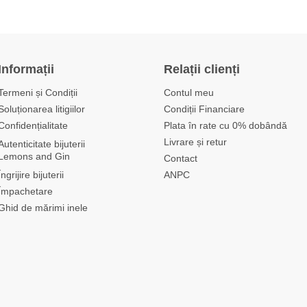
Informații
Relații clienți
Termeni și Condiții
Contul meu
Soluționarea litigiilor
Condiții Financiare
Confidențialitate
Plata în rate cu 0% dobândă
Livrare și retur
Autenticitate bijuterii
Lemons and Gin
Contact
Îngrijire bijuterii
ANPC
Împachetare
Ghid de mărimi inele