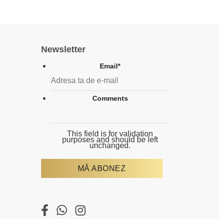
Newsletter
Email
*
Comments
This field is for validation
purposes and should be left
unchanged.