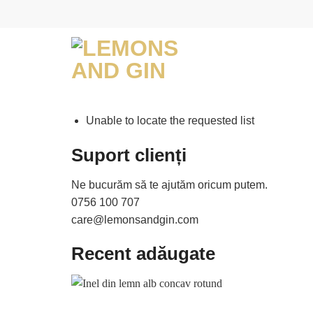
Skip
to
content
Unable to locate the requested list
Suport clienți
Ne bucurăm să te ajutăm oricum putem.
0756 100 707
care@lemonsandgin.com
Recent adăugate