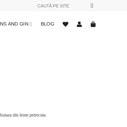
Caută
după:
NS AND GIN
BLOG