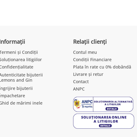
Informații
Relații clienți
Termeni și Condiții
Contul meu
Soluționarea litigiilor
Condiții Financiare
Confidențialitate
Plata în rate cu 0% dobândă
Livrare și retur
Autenticitate bijuterii
Lemons and Gin
Contact
Îngrijire bijuterii
ANPC
Împachetare
Ghid de mărimi inele