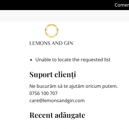
Comenz
Skip
to
content
Unable to locate the requested list
Suport clienți
Ne bucurăm să te ajutăm oricum putem.
0756 100 707
care@lemonsandgin.com
Recent adăugate