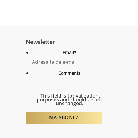
Newsletter
Email
*
Comments
This field is for validation
purposes and should be left
unchanged.