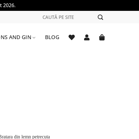
t 2026.
Caută
după:
NS AND GIN
BLOG