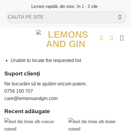
Skip
Livrare rapidă, din stoc, în 1 - 2 zile
to
Caută
content
după:
Unable to locate the requested list
Suport clienți
Ne bucurăm să te ajutăm oricum putem.
0756 100 707
care@lemonsandgin.com
Recent adăugate