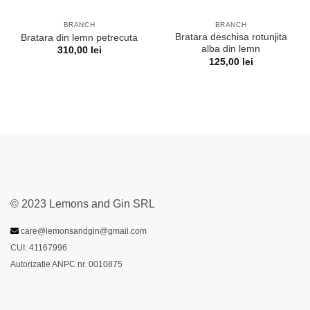
BRANCH
BRANCH
Bratara deschisa rotunjita
Bratara din lemn petrecuta
alba din lemn
310,00
lei
125,00
lei
© 2023 Lemons and Gin SRL
care@lemonsandgin@gmail.com
CUI: 41167996
Autorizatie ANPC nr. 0010875