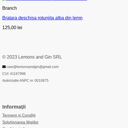
Branch
Bratara deschisa rotunjita alba din lemn
125,00
lei
© 2023 Lemons and Gin SRL
care@lemonsandgin@gmail.com
CUI: 41167996
Autorizatie ANPC nr. 0010875
Informații
Termeni și Condiții
Soluționarea litigiilor