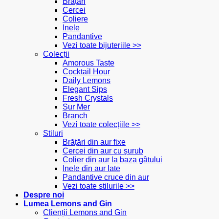
Brățări
Cercei
Coliere
Inele
Pandantive
Vezi toate bijuteriile >>
Colecții
Amorous Taste
Cocktail Hour
Daily Lemons
Elegant Sips
Fresh Crystals
Sur Mer
Branch
Vezi toate colecțiile >>
Stiluri
Brățări din aur fixe
Cercei din aur cu șurub
Colier din aur la baza gâtului
Inele din aur late
Pandantive cruce din aur
Vezi toate stilurile >>
Despre noi
Lumea Lemons and Gin
Clienții Lemons and Gin