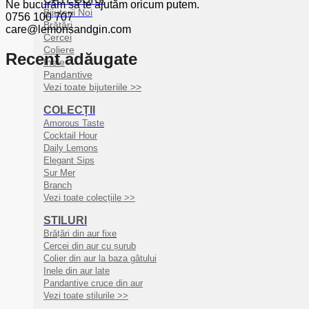
Ne bucurăm să te ajutăm oricum putem.
Bijuterii Noi
0756 100 707
Brățări
care@lemonsandgin.com
Cercei
Coliere
Recent adăugate
Inele
Pandantive
Vezi toate bijuteriile >>
COLECȚII
Amorous Taste
Cocktail Hour
Daily Lemons
Elegant Sips
Sur Mer
Branch
Vezi toate colecțiile >>
STILURI
Brățări din aur fixe
Cercei din aur cu șurub
Colier din aur la baza gâtului
Inele din aur late
Pandantive cruce din aur
Vezi toate stilurile >>