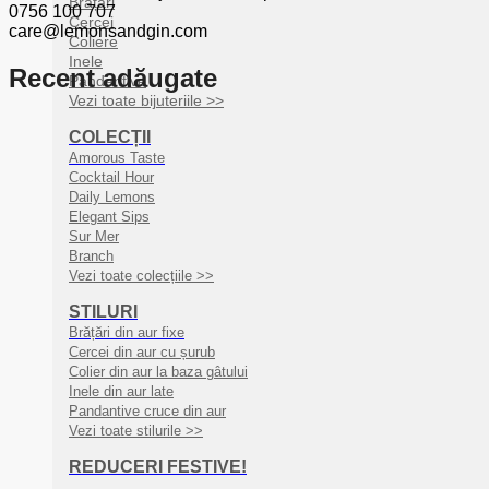
Brățări
0756 100 707
Cercei
care@lemonsandgin.com
Coliere
Inele
Recent adăugate
Pandantive
Vezi toate bijuteriile >>
COLECȚII
Amorous Taste
Cocktail Hour
Daily Lemons
Elegant Sips
Sur Mer
Branch
Vezi toate colecțiile >>
STILURI
Brățări din aur fixe
Cercei din aur cu șurub
Colier din aur la baza gâtului
Inele din aur late
Pandantive cruce din aur
Vezi toate stilurile >>
REDUCERI FESTIVE!