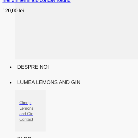
Inel din lemn alb concav rotund
120,00
lei
DESPRE NOI
LUMEA LEMONS AND GIN
Clienții
Lemons
and Gin
Contact