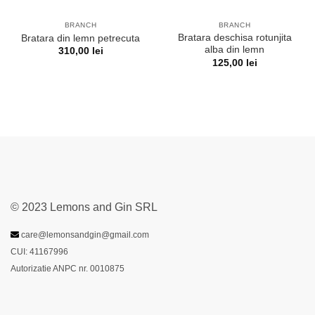
BRANCH
BRANCH
Bratara deschisa rotunjita
Bratara din lemn petrecuta
alba din lemn
310,00
lei
125,00
lei
© 2023 Lemons and Gin SRL
care@lemonsandgin@gmail.com
CUI: 41167996
Autorizatie ANPC nr. 0010875