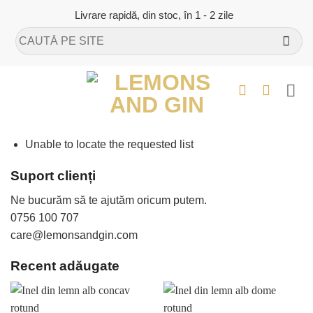
Skip
Livrare rapidă, din stoc, în 1 - 2 zile
to
Caută
content
după:
Unable to locate the requested list
Suport clienți
Ne bucurăm să te ajutăm oricum putem.
0756 100 707
care@lemonsandgin.com
Recent adăugate