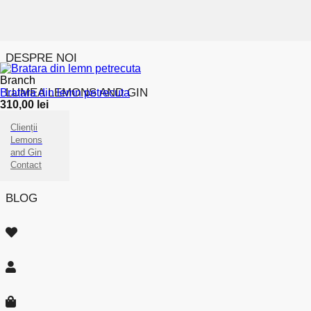
DESPRE NOI
Branch
LUMEA LEMONS AND GIN
Bratara din lemn petrecuta
310,00
lei
Clienții
Lemons
and Gin
Contact
BLOG