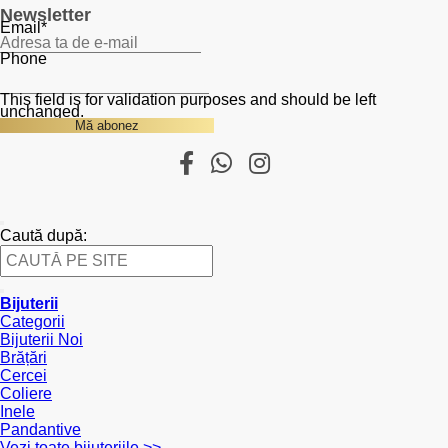
Newsletter
Email
*
Phone
This field is for validation purposes and should be left
unchanged.
Caută după:
Bijuterii
Categorii
Bijuterii Noi
Brățări
Cercei
Coliere
Inele
Pandantive
Vezi toate bijuteriile >>