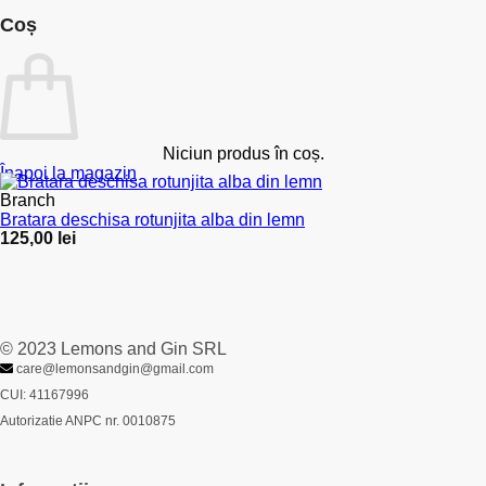
Coș
Niciun produs în coș.
Înapoi la magazin
Branch
Bratara deschisa rotunjita alba din lemn
125,00
lei
© 2023 Lemons and Gin SRL
care@lemonsandgin@gmail.com
CUI: 41167996
Autorizatie ANPC nr. 0010875