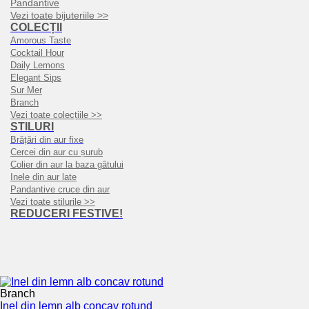
Pandantive
Vezi toate bijuteriile >>
COLECȚII
Amorous Taste
Cocktail Hour
Daily Lemons
Elegant Sips
Sur Mer
Branch
Vezi toate colecțiile >>
STILURI
Brățări din aur fixe
Cercei din aur cu șurub
Colier din aur la baza gâtului
Inele din aur late
Pandantive cruce din aur
Vezi toate stilurile >>
REDUCERI FESTIVE!
Branch
Inel din lemn alb concav rotund