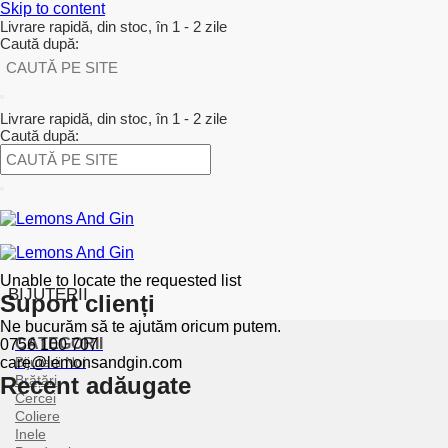
Skip to content
Livrare rapidă, din stoc, în 1 - 2 zile
Caută după:
Livrare rapidă, din stoc, în 1 - 2 zile
Caută după:
Unable to locate the requested list
BIJUTERII
Suport clienți
Ne bucurăm să te ajutăm oricum putem.
CATEGORII
0756 100 707
care@lemonsandgin.com
Bijuterii Noi
Recent adăugate
Brățări
Cercei
Coliere
Inele