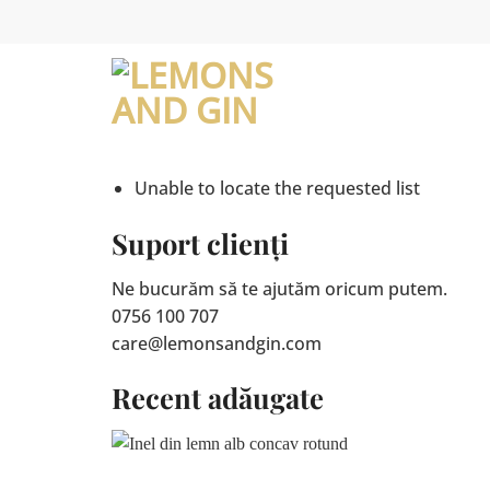
Skip
to
content
Unable to locate the requested list
Suport clienți
Ne bucurăm să te ajutăm oricum putem.
0756 100 707
care@lemonsandgin.com
Recent adăugate