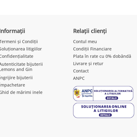
Informații
Relații clienți
Termeni și Condiții
Contul meu
Soluționarea litigiilor
Condiții Financiare
Confidențialitate
Plata în rate cu 0% dobândă
Livrare și retur
Autenticitate bijuterii
Lemons and Gin
Contact
Îngrijire bijuterii
ANPC
Împachetare
Ghid de mărimi inele