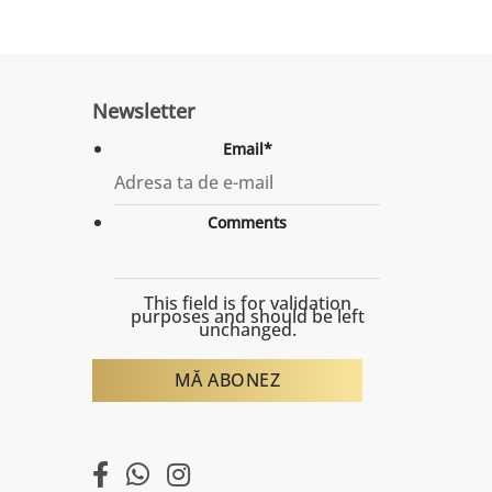
Newsletter
Email
*
Comments
This field is for validation
purposes and should be left
unchanged.