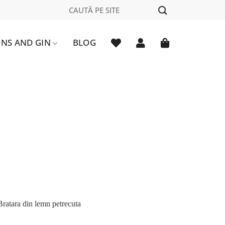
Caută
după:
NS AND GIN
BLOG