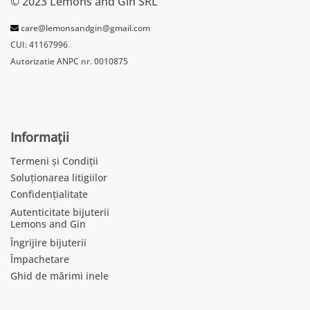
© 2023 Lemons and Gin SRL
care@lemonsandgin@gmail.com
CUI: 41167996
Autorizatie ANPC nr. 0010875
Informații
Termeni și Condiții
Soluționarea litigiilor
Confidențialitate
Autenticitate bijuterii
Lemons and Gin
Îngrijire bijuterii
Împachetare
Ghid de mărimi inele