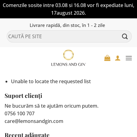
Comenzile sosite intre 03.08 si 16.08 vor fi expediate luni,
17august 2026.
Skip
Livrare rapidă, din stoc, în 1 - 2 zile
to
Caută
content
după:
Unable to locate the requested list
Suport clienți
Ne bucurăm să te ajutăm oricum putem.
0756 100 707
care@lemonsandgin.com
Recent adăugate