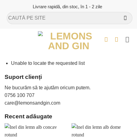
Skip
Livrare rapidă, din stoc, în 1 - 2 zile
to
Caută
content
după:
Unable to locate the requested list
Suport clienți
Ne bucurăm să te ajutăm oricum putem.
0756 100 707
care@lemonsandgin.com
Recent adăugate