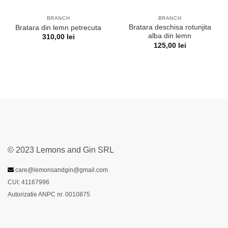
BRANCH
BRANCH
Bratara deschisa rotunjita
Bratara din lemn petrecuta
alba din lemn
310,00
lei
125,00
lei
© 2023 Lemons and Gin SRL
care@lemonsandgin@gmail.com
CUI: 41167996
Autorizatie ANPC nr. 0010875