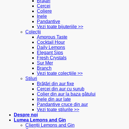
Brățări
Cercei
Coliere
Inele
Pandantive
Vezi toate bijuteriile >>
Colecții
Amorous Taste
Cocktail Hour
Daily Lemons
Elegant Sips
Fresh Crystals
Sur Mer
Branch
Vezi toate colecțiile >>
Stiluri
Brățări din aur fixe
Cercei din aur cu șurub
Colier din aur la baza gâtului
Inele din aur late
Pandantive cruce din aur
Vezi toate stilurile >>
Despre noi
Lumea Lemons and Gin
Clienții Lemons and Gin