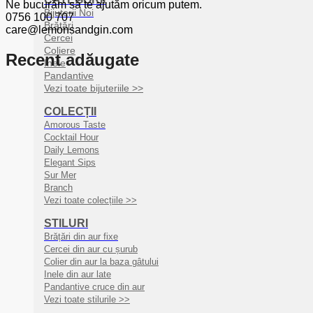
Ne bucurăm să te ajutăm oricum putem.
Bijuterii Noi
0756 100 707
Brățări
care@lemonsandgin.com
Cercei
Coliere
Recent adăugate
Inele
Pandantive
Vezi toate bijuteriile >>
COLECȚII
Amorous Taste
Cocktail Hour
Daily Lemons
Elegant Sips
Sur Mer
Branch
Vezi toate colecțiile >>
STILURI
Brățări din aur fixe
Cercei din aur cu șurub
Colier din aur la baza gâtului
Inele din aur late
Pandantive cruce din aur
Vezi toate stilurile >>