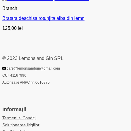
Branch
Bratara deschisa rotunjita alba din lemn
125,00
lei
© 2023 Lemons and Gin SRL
care@lemonsandgin@gmail.com
CUI: 41167996
Autorizatie ANPC nr. 0010875
Informații
Termeni și Condiții
Soluționarea litigiilor