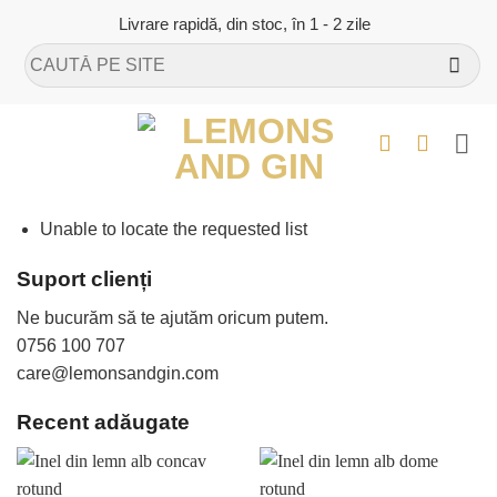
Skip
Livrare rapidă, din stoc, în 1 - 2 zile
to
Caută
content
după:
Unable to locate the requested list
Suport clienți
Ne bucurăm să te ajutăm oricum putem.
0756 100 707
care@lemonsandgin.com
Recent adăugate