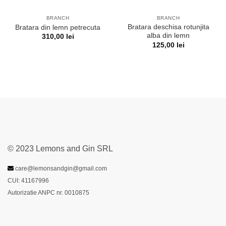
BRANCH
BRANCH
Bratara deschisa rotunjita
Bratara din lemn petrecuta
alba din lemn
310,00
lei
125,00
lei
© 2023 Lemons and Gin SRL
care@lemonsandgin@gmail.com
CUI: 41167996
Autorizatie ANPC nr. 0010875