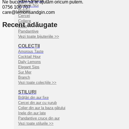
Ne bucurăm să te ajutăm oricum putem.
Bijuterii Noi
0756 100 707
Brățări
care@lemonsandgin.com
Cercei
Coliere
Recent adăugate
Inele
Pandantive
Vezi toate bijuteriile >>
COLECȚII
Amorous Taste
Cocktail Hour
Daily Lemons
Elegant Sips
Sur Mer
Branch
Vezi toate colecțiile >>
STILURI
Brățări din aur fixe
Cercei din aur cu șurub
Colier din aur la baza gâtului
Inele din aur late
Pandantive cruce din aur
Vezi toate stilurile >>