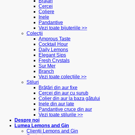
Brățări
Cercei
Coliere
Inele
Pandantive
Vezi toate bijuteriile >>
Colecții
Amorous Taste
Cocktail Hour
Daily Lemons
Elegant Sips
Fresh Crystals
Sur Mer
Branch
Vezi toate colecțiile >>
Stiluri
Brățări din aur fixe
Cercei din aur cu șurub
Colier din aur la baza gâtului
Inele din aur late
Pandantive cruce din aur
Vezi toate stilurile >>
Despre noi
Lumea Lemons and Gin
Clienții Lemons and Gin