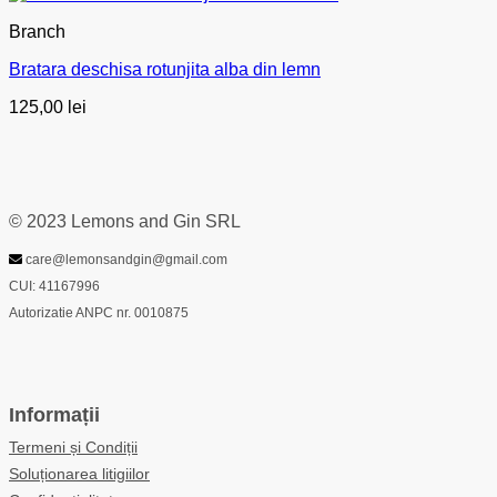
Branch
Bratara deschisa rotunjita alba din lemn
125,00
lei
© 2023 Lemons and Gin SRL
care@lemonsandgin@gmail.com
CUI: 41167996
Autorizatie ANPC nr. 0010875
Informații
Termeni și Condiții
Soluționarea litigiilor