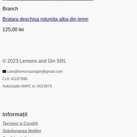
Branch
Bratara deschisa rotunjita alba din lemn
125,00
lei
© 2023 Lemons and Gin SRL
care@lemonsandgin@gmail.com
CUI: 41167996
Autorizatie ANPC nr. 0010875
Informații
Termeni și Condiții
Soluționarea litigiilor