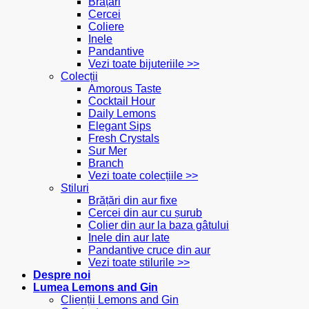
Brățări
Cercei
Coliere
Inele
Pandantive
Vezi toate bijuteriile >>
Colecții
Amorous Taste
Cocktail Hour
Daily Lemons
Elegant Sips
Fresh Crystals
Sur Mer
Branch
Vezi toate colecțiile >>
Stiluri
Brățări din aur fixe
Cercei din aur cu șurub
Colier din aur la baza gâtului
Inele din aur late
Pandantive cruce din aur
Vezi toate stilurile >>
Despre noi
Lumea Lemons and Gin
Clienții Lemons and Gin