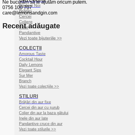
Ne bucurăm să te ajutăm oricum putem.
Bijuterii Noi
0756 100 707
Brățări
care@lemonsandgin.com
Cercei
Coliere
Recent adăugate
Inele
Pandantive
Vezi toate bijuteriile >>
COLECȚII
Amorous Taste
Cocktail Hour
Daily Lemons
Elegant Sips
Sur Mer
Branch
Vezi toate colecțiile >>
STILURI
Brățări din aur fixe
Cercei din aur cu șurub
Colier din aur la baza gâtului
Inele din aur late
Pandantive cruce din aur
Vezi toate stilurile >>