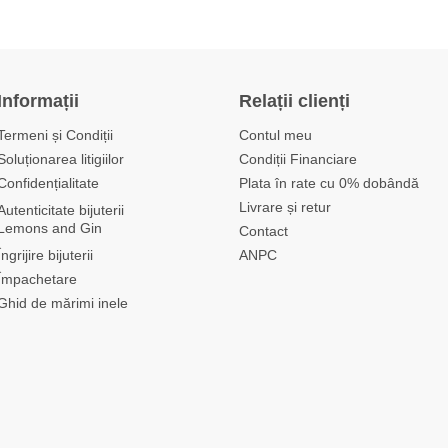
Informații
Relații clienți
Termeni și Condiții
Contul meu
Soluționarea litigiilor
Condiții Financiare
Confidențialitate
Plata în rate cu 0% dobândă
Livrare și retur
Autenticitate bijuterii
Lemons and Gin
Contact
Îngrijire bijuterii
ANPC
Împachetare
Ghid de mărimi inele