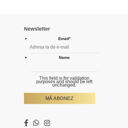
Newsletter
Email
*
Name
This field is for validation
purposes and should be left
unchanged.