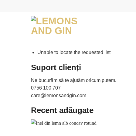
Skip
to
content
Unable to locate the requested list
Suport clienți
Ne bucurăm să te ajutăm oricum putem.
0756 100 707
care@lemonsandgin.com
Recent adăugate