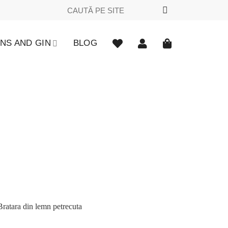
Caută
după:
NS AND GIN
BLOG