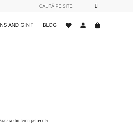
Caută
după:
NS AND GIN
BLOG