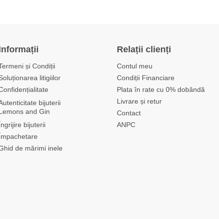
Informații
Relații clienți
Termeni și Condiții
Contul meu
Soluționarea litigiilor
Condiții Financiare
Confidențialitate
Plata în rate cu 0% dobândă
Livrare și retur
Autenticitate bijuterii
Lemons and Gin
Contact
Îngrijire bijuterii
ANPC
Împachetare
Ghid de mărimi inele