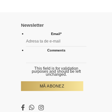
Newsletter
Email
*
Comments
This field is for validation
purposes and should be left
unchanged.