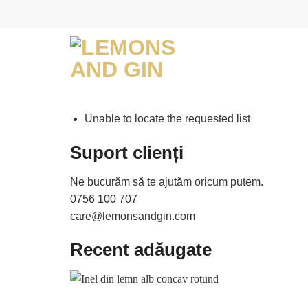
Skip
to
content
Unable to locate the requested list
Suport clienți
Ne bucurăm să te ajutăm oricum putem.
0756 100 707
care@lemonsandgin.com
Recent adăugate