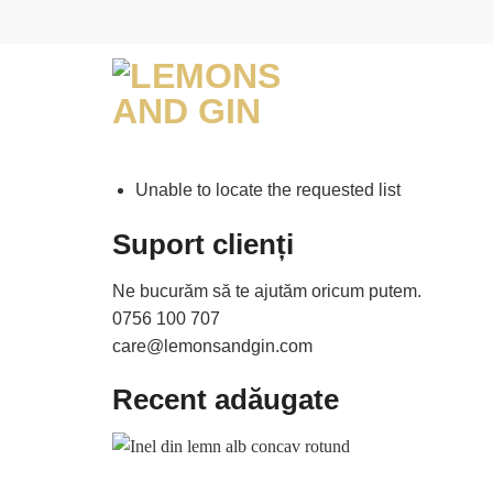
Skip
to
content
Unable to locate the requested list
Suport clienți
Ne bucurăm să te ajutăm oricum putem.
0756 100 707
care@lemonsandgin.com
Recent adăugate