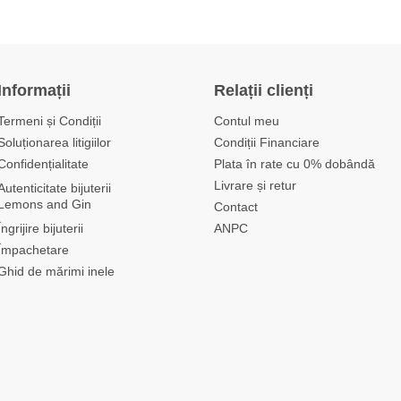
Informații
Relații clienți
Termeni și Condiții
Contul meu
Soluționarea litigiilor
Condiții Financiare
Confidențialitate
Plata în rate cu 0% dobândă
Livrare și retur
Autenticitate bijuterii
Lemons and Gin
Contact
Îngrijire bijuterii
ANPC
Împachetare
Ghid de mărimi inele