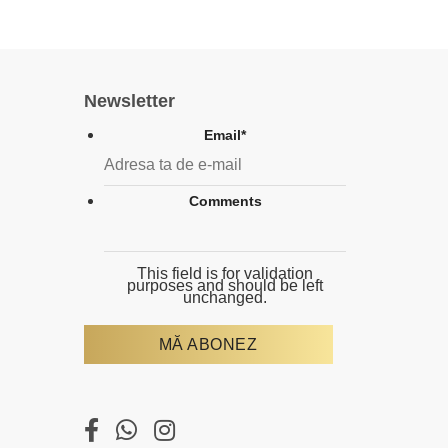
Newsletter
Email
*
Comments
This field is for validation
purposes and should be left
unchanged.