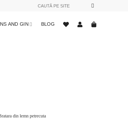
Caută
după:
NS AND GIN
BLOG