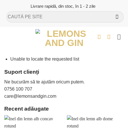
Skip
Livrare rapidă, din stoc, în 1 - 2 zile
to
Caută
content
după:
Unable to locate the requested list
Suport clienți
Ne bucurăm să te ajutăm oricum putem.
0756 100 707
care@lemonsandgin.com
Recent adăugate