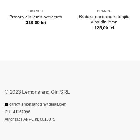
BRANCH
BRANCH
Bratara deschisa rotunjita
Bratara din lemn petrecuta
alba din lemn
310,00
lei
125,00
lei
© 2023 Lemons and Gin SRL
care@lemonsandgin@gmail.com
CUI: 41167996
Autorizatie ANPC nr. 0010875