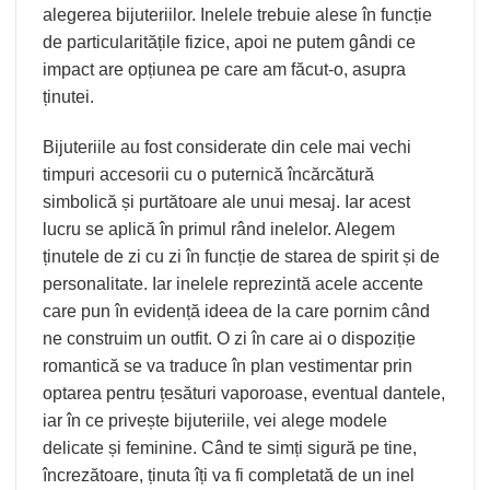
alegerea
bijuteriilor
. Inelele trebuie alese în funcție
de particularitățile fizice, apoi ne putem gândi ce
impact are opțiunea pe care am făcut-o, asupra
ținutei.
Bijuteriile au fost considerate din cele mai vechi
timpuri accesorii cu o puternică încărcătură
simbolică și purtătoare ale unui mesaj. Iar acest
lucru se aplică în primul rând inelelor. Alegem
ținutele de zi cu zi în funcție de starea de spirit și de
personalitate. Iar inelele reprezintă acele accente
care pun în evidență ideea de la care pornim când
ne construim un outfit. O zi în care ai o dispoziție
romantică se va traduce în plan vestimentar prin
optarea pentru țesături vaporoase, eventual dantele,
iar în ce privește bijuteriile, vei alege modele
delicate și feminine. Când te simți sigură pe tine,
încrezătoare, ținuta îți va fi completată de un inel