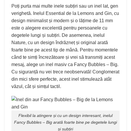
Poți purta mai multe inele subțiri sau un inel lat, gen
verighetă. Inelul
Essential
de la Lemons and Gin, cu
design minimalist și modern și o lățime de 11 mm
este o alegere excelentă pentru persoanele cu
degetele lungi și subțiri. De asemenea, inelul
Nature, cu un design îndrăzneț și original arată
foarte bine pe acest tip de mână. Pentru momentele
când te simți încrezătoare și vrei să transmiți acest
mesaj, alege un inel masiv ca Fancy Bubbles – Big.
Cu siguranță nu vei trece neobservată! Conglomerat
din mici sfere perfecte, acest inel stimulează atât
văzul, cât și simțul tactil.
Flexibil la atingere și cu un design interesant, inelul
Fancy Bubbles – Big
arată foarte bine pe degetele lungi
și subțiri