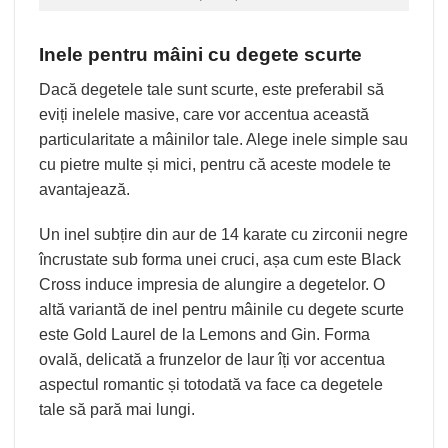
Inele pentru mâini cu degete scurte
Dacă degetele tale sunt scurte, este preferabil să
eviți inelele masive, care vor accentua această
particularitate a mâinilor tale. Alege inele simple sau
cu pietre multe și mici, pentru că aceste modele te
avantajează.
Un inel subțire din aur de 14 karate cu zirconii negre
încrustate sub forma unei cruci, așa cum este
Black
Cross
induce impresia de alungire a degetelor. O
altă variantă de inel pentru mâinile cu degete scurte
este
Gold Laurel
de la Lemons and Gin. Forma
ovală, delicată a frunzelor de laur îți vor accentua
aspectul romantic și totodată va face ca degetele
tale să pară mai lungi.