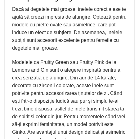
Dacă ai
degetele mai groase
, inelele corect alese te
ajută să creezi impresia de alungire. Optează pentru
modele cu pietre ovale sau asimetrice, care pot
induce un efect de subțiere. De asemenea, inelele
subțiri sunt accesorii excelente pentru femeile cu
degetele mai groase.
Modelele ca
Fruitty Green
sau
Fruitty Pink
de la
Lemons and Gin sunt o alegere inspirată pentru a
crea senzația de alungire. Din aur de 14 karate,
decorate cu zirconii colorate, aceste inele sunt
potrivite pentru accesorizarea ținutelor de zi. Când
ești într-o dispoziție ludică sau pur și simplu te-ai
trezit bine dispusă, astfel de inele transmit starea ta
de spirit și celor din jur. Pentru momentele când vrei
să-ți exprimi feminitatea, un model potrivit este
Ginko. Are avantajul unui design delicat și asimetric,