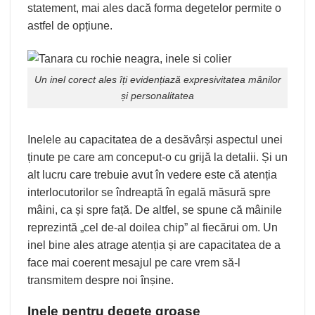
statement, mai ales dacă forma degetelor permite o
astfel de opțiune.
Un inel corect ales îți evidențiază expresivitatea mânilor
și personalitatea
Inelele au capacitatea de a desăvârși aspectul unei
ținute pe care am conceput-o cu grijă la detalii. Și un
alt lucru care trebuie avut în vedere este că atenția
interlocutorilor se îndreaptă în egală măsură spre
mâini, ca și spre față. De altfel, se spune că mâinile
reprezintă „cel de-al doilea chip” al fiecărui om. Un
inel bine ales atrage atenția și are capacitatea de a
face mai coerent mesajul pe care vrem să-l
transmitem despre noi înșine.
Inele pentru degete groase