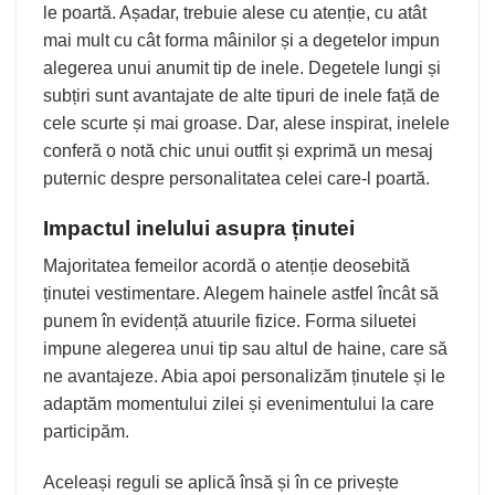
le poartă. Așadar, trebuie alese cu atenție, cu atât
mai mult cu cât forma mâinilor și a degetelor impun
alegerea unui anumit tip de inele. Degetele lungi și
subțiri sunt avantajate de alte tipuri de inele față de
cele scurte și mai groase. Dar, alese inspirat, inelele
conferă o notă chic unui outfit și exprimă un mesaj
puternic despre personalitatea celei care-l poartă.
Impactul inelului asupra ținutei
Majoritatea femeilor acordă o atenție deosebită
ținutei vestimentare. Alegem hainele astfel încât să
punem în evidență atuurile fizice. Forma siluetei
impune alegerea unui tip sau altul de haine, care să
ne avantajeze. Abia apoi personalizăm ținutele și le
adaptăm momentului zilei și evenimentului la care
participăm.
Aceleași reguli se aplică însă și în ce privește