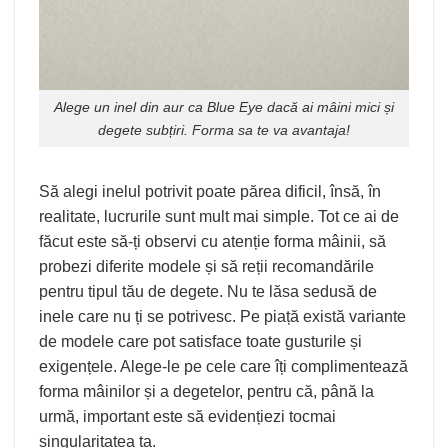
Alege un inel din aur ca
Blue Eye
dacă ai mâini mici și
degete subțiri. Forma sa te va avantaja!
Să alegi inelul potrivit poate părea dificil, însă, în
realitate, lucrurile sunt mult mai simple. Tot ce ai de
făcut este să-ți observi cu atenție forma mâinii, să
probezi diferite modele și să reții recomandările
pentru tipul tău de degete. Nu te lăsa sedusă de
inele care nu ți se potrivesc. Pe piață există variante
de modele care pot satisface toate gusturile și
exigențele. Alege-le pe cele care îți complimentează
forma mâinilor și a degetelor, pentru că, până la
urmă, important este să evidențiezi tocmai
singularitatea ta.